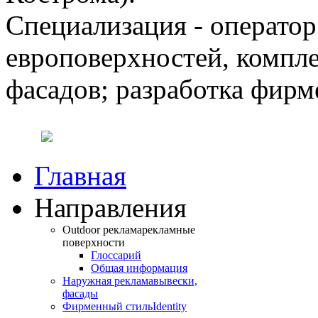
Специализация - операто
европоверхностей, компл
фасадов; разработка фирм
Главная
Направления
Outdoor реклама
рекламные
поверхности
Глоссарий
Общая информация
Наружная реклама
вывески,
фасады
Фирменный стиль
Identity