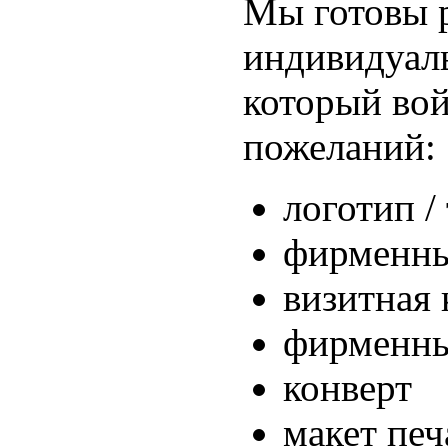
Мы готовы р
индивидуал
который во
пожеланий:
логотип /
фирменны
визитная 
фирменны
конверт
макет печ